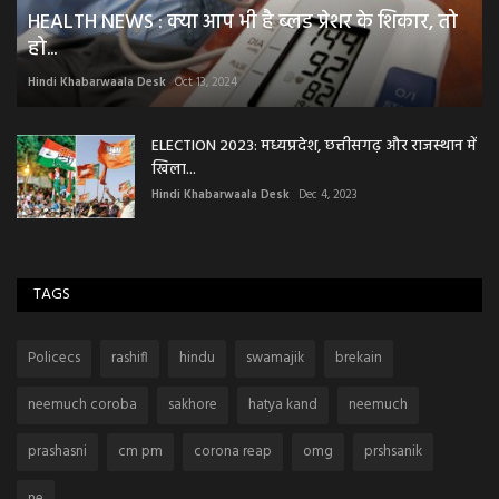
HEALTH NEWS : क्या आप भी है ब्लड प्रेशर के शिकार, तो
हो...
Hindi Khabarwaala Desk
Oct 13, 2024
ELECTION 2023: मध्यप्रदेश, छत्तीसगढ़ और राजस्थान में
खिला...
Hindi Khabarwaala Desk
Dec 4, 2023
TAGS
Policecs
rashifl
hindu
swamajik
brekain
neemuch coroba
sakhore
hatya kand
neemuch
prashasni
cm pm
corona reap
omg
prshsanik
ne