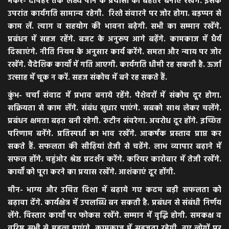
मकर- दोपहर तक लक्ष्य पाने के प्रयासों को बेहतर बनाए रखेंगे. इसके
उपरांत कार्यगति सामान्य रहेगी. रिश्ते संवारने पर जोर होगा. बड़प्पन से
काम लें. त्याग व सहयोग की भावना बढ़ेगी. सभी का सम्मान रखेंगे.
प्रबंधन में सहज रहेंगे. बजट के अनुरूप आगे बढ़ेंगे. कामकाज में धैर्य
दिखाएंगे. नीति नियम के अनुसार कार्य करेंगे. समता और न्याय पर जोर
रखेंगे. वैदेशिक कार्यों में गति आएगी. कार्यगति धीमी रह सकती है. ऊर्जा
उत्साह में चूक न करें. सहज संकोच में बने रह सकते हैं.
कुंभ- चर्चा संवाद में प्रभाव बनाये रहेंगे. पेशेवरों में संकोच दूर होगा.
सक्रियता से काम लेंगे. संबंध सुधार पाएंगे. सबको साथ लेकर चलेंगे.
प्रबंधन क्षमता बढ़त बनी रहेगी. रुटीन संवरेगा. अवरोध दूर होंगे. इच्छित
परिणाम बनेंगे. प्रतिस्पर्धा का भाव रखेंगे. आकर्षक प्रस्ताव प्राप्त कर
सकते हैं. सफलता की सीढ़ियां तेजी से चढेंगे. लाभ व्यापार बढ़ाने में
सफल होंगे. चहुंओर श्रेष्ठ प्रदर्शन करेंगे. करियर कारोबार में तेजी रखेंगे.
कार्यों को पूरा करने का प्रयास रखेंगे. आशंकाएं दूर होंगी.
मीन- भाग्य और उचित दिशा में बढ़ाये गए कदम बड़ी सफलता को
बढ़ावा देंगे. कार्यक्षेत्र में उपलब्धि बन सकती है. प्रबंधन से संबंधी निर्णय
लेंगे. विस्तार कार्यों पर फोकस रखेंगे. सम्मान में वृद्धि होगी. समकक्ष व
वरिष्ठ सभी से महत्व पाएंगे. कामकाज में सहजता रहेगी. नए लोगों पर