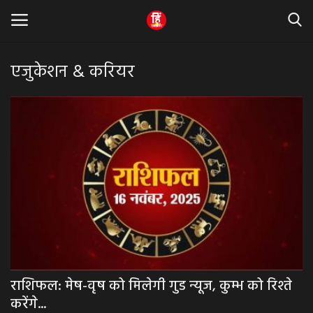
एजुकेशन & करियर
Home
धर्म & ज्योतिष
बड़ी खबर
मध्यप्रदेश
राजस्थान
व्यापार व्यवसाय
राशिफल: मेष-वृष को मिलेगी गुड न्यूज, कुम्भ को रिश्ते
करेंगे...
राजनीती