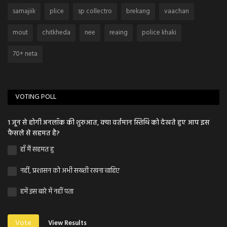
samajiik
plice
sp collectro
brekang
vaachan
mout
chitkheda
nee
reaing
police khaki
70+ neta
VOTING POLL
1 जून से होगी अनलॉक की शुरुआत, क्या वर्तमान स्तिथि को देखते हुए आप इस
फैसले से सहमत है?
हाँ मैं सहमत हु
नहीं, प्रशासन को अभी सख्ती रखना चाहिए
हमें इस बारे में नहीं पता
Vote
View Results