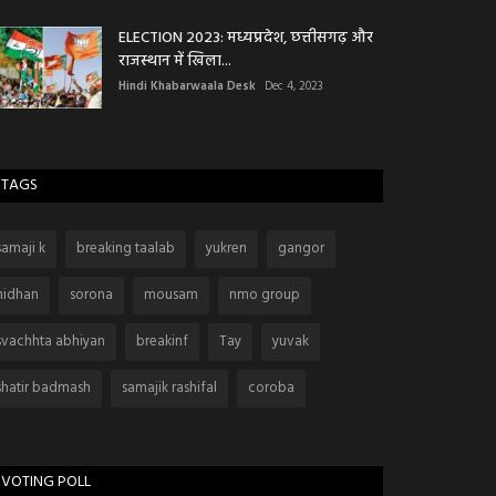
ELECTION 2023: मध्यप्रदेश, छत्तीसगढ़ और
राजस्थान में खिला...
Hindi Khabarwaala Desk
Dec 4, 2023
TAGS
samaji k
breaking taalab
yukren
gangor
nidhan
sorona
mousam
nmo group
svachhta abhiyan
breakinf
Tay
yuvak
shatir badmash
samajik rashifal
coroba
VOTING POLL