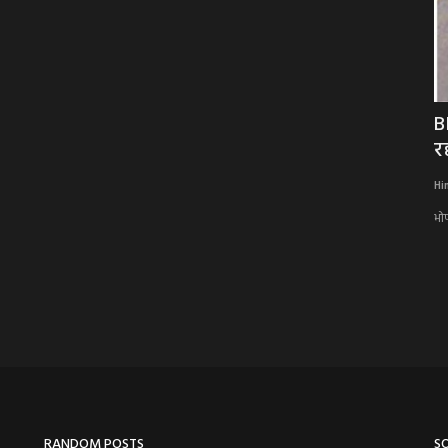
्रवाई:
BIG NEWS :नीमच में ‘दिनदहाड़े लूट’ का बड़ा
B
खुलासा: 12 लाख...
रह
Hindi Khabarwaala Desk
Mar 3, 2026
Hi
ी गिरफ्तार,बेटे
नीमच में ‘दिनदहाड़े लूट’ का बड़ा खुलासा: 12 लाख का सोना हड़पने मुनीम ने रची
भो
झूठी...
RANDOM POSTS
S