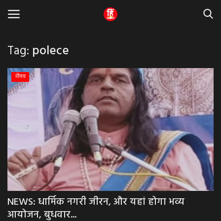
Tag:
polece
Home
नीमच
धर्म & ज्योतिष
बड़ी खबर
मध्यप्रदेश
राजस्थान
व्यापार व्यवसाय
NEWS: धार्मिक नगरी जीरन, और यहां होगा भव्य
आयोजन, बुधवार...
राजनीती