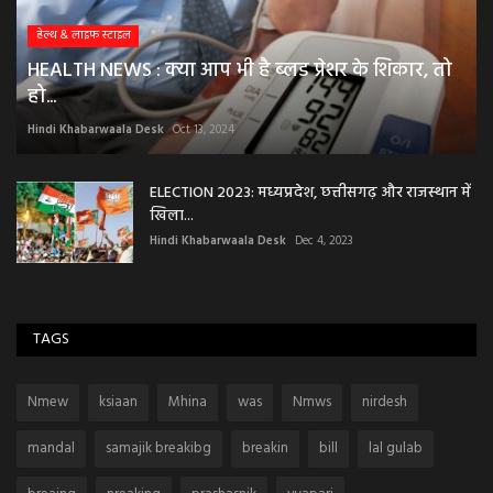
हेल्थ & लाइफ स्टाइल
HEALTH NEWS : क्या आप भी है ब्लड प्रेशर के शिकार, तो
हो...
Hindi Khabarwaala Desk
Oct 13, 2024
ELECTION 2023: मध्यप्रदेश, छत्तीसगढ़ और राजस्थान में
खिला...
Hindi Khabarwaala Desk
Dec 4, 2023
TAGS
Nmew
ksiaan
Mhina
was
Nmws
nirdesh
mandal
samajik breakibg
breakin
bill
lal gulab