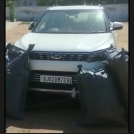
अपराध
मनोरंजन
खेल
एजुकेशन & करियर
हेल्थ & लाइफ स्टाइल
वीडियो
Gallery