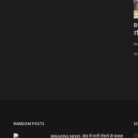
े मनाई
BIG NEWS :MP में अपराधियों की अब खैर नहीं!
B
संपत्ति कुर्की...
रज
Hindi Khabarwaala Desk
Jun 13, 2026
Hi
MP में अपराधियों की अब खैर नहीं! संपत्ति कुर्की से साइबर क्राइम तक,सीएम
राज
मोहन यादव...
RANDOM POSTS
S
BREAKING NEWS: खेत में पानी रोकने से फसल