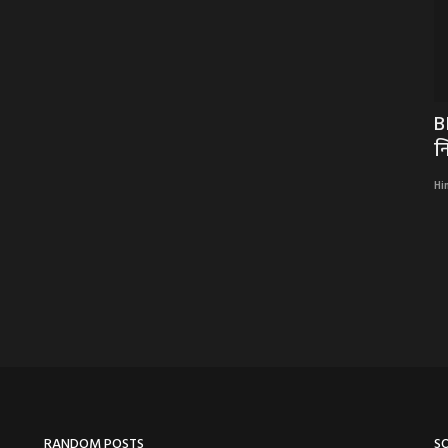
पारसोली
30 जुलाई 2026 का राशिफल: मेष से मीन तक
B
जानें कैसा रहेगा...
न
Hindi Khabarwaala Desk
Jul 30, 2026
Hi
RANDOM POSTS
S