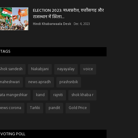
ELECTION 2023: मध्यप्रदेश, छत्तीसगढ़ और
राजस्थान में खिला...
Hindi Khabarwaala Desk
Dec 4, 2023
TAGS
Shok sandesh
Nakabjani
nayayalay
voice
maheshwari
news apradh
prashsnbik
lata mangeshkar
kand
rajniti
shok khaba r
news corona
Tarkki
pandit
Gold Price
VOTING POLL