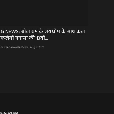
IG NEWS: बोल बम के जयघोष के साथ कल
BIG NEWS: ऑप
िकलेगी मनासा की 13वीं...
पुलिस और AG
ndi Khabarwaala Desk
Aug 3, 2026
Hindi Khabarwaala 
OCIAL MEDIA