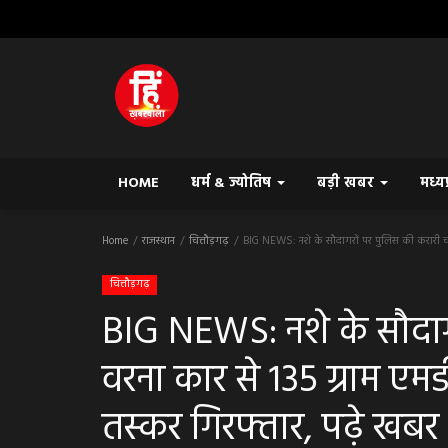
HOME
धर्म & ज्योतिष
बड़ी खबर
मध्य
Home
राजस्थान
चित्तौड़गढ़
BIG NEWS: नशे के सौदागरों पर पुलिस की करारी चो
चित्तौड़गढ़
BIG NEWS: नशे के सौदाग
वरना कार से 135 ग्राम ए
तस्कर गिरफ्तार, पढ़े खबर