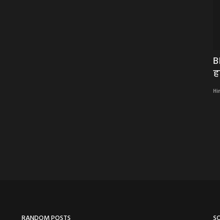
ाल:ऑल
BIG NEWS : नशे में घर में घुसा, और लगा दी
B
आग, जब सुखेर...
ह
Hindi Khabarwaala Desk
Sep 21, 2024
Hi
इतिहास,जैन
नशे में घर में घुसा, और लगा दी आग
RANDOM POSTS
S