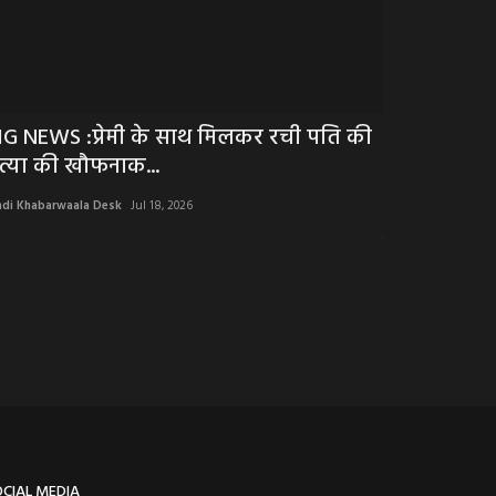
IG NEWS :प्रेमी के साथ मिलकर रची पति की
BIG NEWS : झ
त्या की खौफनाक...
गिरने का मामल
ndi Khabarwaala Desk
Jul 18, 2026
Hindi Khabarwaala 
झालावाड़ जिले में स्क
OCIAL MEDIA