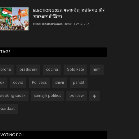
ELECTION 2023: मध्यप्रदेश, छत्तीसगढ़ और
राजस्थान में खिला...
Hindi Khabarwaala Desk
Dec 4, 2023
TAGS
sorona
prashsnisk
cocina
Gold Rate
nmh
rdx
covid
Policecs
shivir
pandit
breaking sadak
samajik politics
policew
sp
vaardaat
VOTING POLL