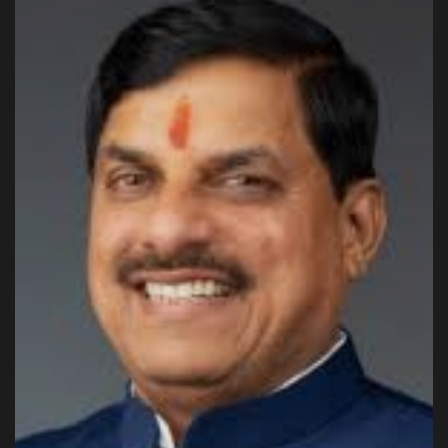
अपराध
मनोरंजन
खेल
एजुकेशन & करियर
हेल्थ & लाइफ स्टाइल
वीडियो
Gallery