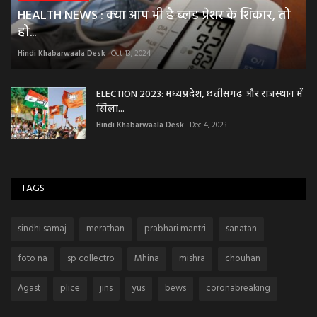
HEALTH NEWS : क्या आप भी है ब्लड प्रेशर के शिकार, तो
हो...
Hindi Khabarwaala Desk
Oct 13, 2024
ELECTION 2023: मध्यप्रदेश, छत्तीसगढ़ और राजस्थान में
खिला...
Hindi Khabarwaala Desk
Dec 4, 2023
TAGS
sindhi samaj
merathan
prabhari mantri
sanatan
foto na
sp collectro
Mhina
mishra
chouhan
Agast
plice
jins
yus
bews
coronabreaking