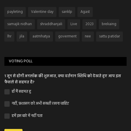
payleting
Valentine day
sanklp
Agast
samajik nidhan
shraddhanjali
Live
2023
brekaing
lhr
jila
aatmhatya
goverment
nee
sattu patidar
VOTING POLL
1 जून से होगी अनलॉक की शुरुआत, क्या वर्तमान स्तिथि को देखते हुए आप इस
फैसले से सहमत है?
हाँ मैं सहमत हु
नहीं, प्रशासन को अभी सख्ती रखना चाहिए
हमें इस बारे में नहीं पता