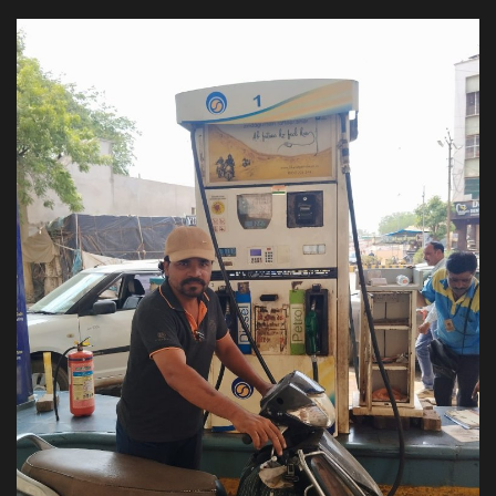
अपराध
मनोरंजन
खेल
एजुकेशन & करियर
हेल्थ & लाइफ स्टाइल
वीडियो
Gallery