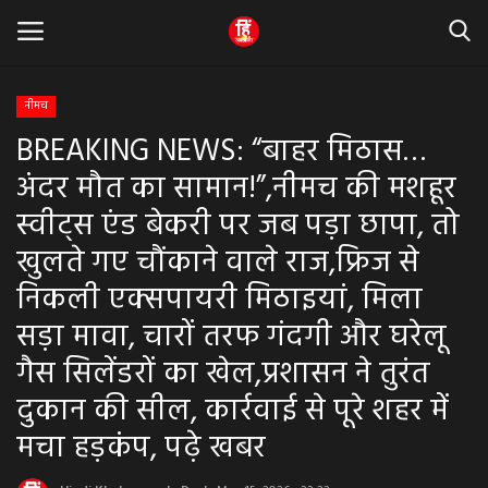
नीमच
BREAKING NEWS: “बाहर मिठास…
Home
अंदर मौत का सामान!”,नीमच की मशहूर
धर्म & ज्योतिष
स्वीट्स एंड बेकरी पर जब पड़ा छापा, तो
खुलते गए चौंकाने वाले राज,फ्रिज से
बड़ी खबर
निकली एक्सपायरी मिठाइयां, मिला
मध्यप्रदेश
सड़ा मावा, चारों तरफ गंदगी और घरेलू
गैस सिलेंडरों का खेल,प्रशासन ने तुरंत
राजस्थान
दुकान की सील, कार्रवाई से पूरे शहर में
व्यापार व्यवसाय
मचा हड़कंप, पढ़े खबर
राजनीती