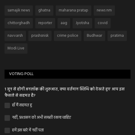
samajik news
ghatna
maharana pratap
news nm
chittorghadh
reporter
aag
Jyotisha
covid
navvarsh
prashsnisk
crime police
Budhwar
pratima
Modi Live
VOTING POLL
1 जून से होगी अनलॉक की शुरुआत, क्या वर्तमान स्तिथि को देखते हुए आप इस
फैसले से सहमत है?
हाँ मैं सहमत हु
नहीं, प्रशासन को अभी सख्ती रखना चाहिए
हमें इस बारे में नहीं पता