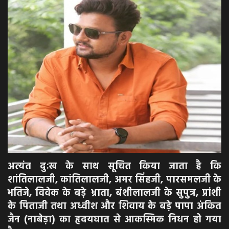
अपराध
मनोरंजन
खेल
एजुकेशन & करियर
हेल्थ & लाइफ स्टाइल
वीडियो
अत्यंत दुःख के साथ सूचित किया जाता है कि
शांतिलालजी, कांतिलालजी, अमर सिंहजी, पारसमलजी के
Gallery
भतिजे, विवेक के बड़े भ्राता, बंशीलालजी के सुपुत्र, प्रांशी
के पिताजी तथा अध्वीश और शिवाय के बड़े पापा अंकित
जैन (नाबेड़ा) का हृदयघात से आकस्मिक निधन हो गया