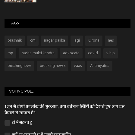
TAGS
prashnik
cm
nagar palika
lagi
Cirona
nes
mp
nasha mukti kendra
advocate
covid
vihip
breakingnews
breaking new s
vaas
Antimyatea
VOTING POLL
1 जून से होगी अनलॉक की शुरुआत, क्या वर्तमान स्तिथि को देखते हुए आप इस
फैसले से सहमत है?
हाँ मैं सहमत हु