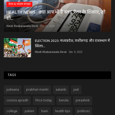
हेल्थ & लाइफ स्टाइल
HEALTH NEWS : क्या आप भी है ब्लड प्रेशर के शिकार, तो
हो...
Hindi Khabarwaala Desk
Oct 13, 2024
ELECTION 2023: मध्यप्रदेश, छत्तीसगढ़ और राजस्थान में
खिला...
Hindi Khabarwaala Desk
Dec 4, 2023
TAGS
judwana
prabhari mantri
aatanki
jaat
corona apradh
Price today
bensla
preashnik
college
yukren
bam
health tips
politices