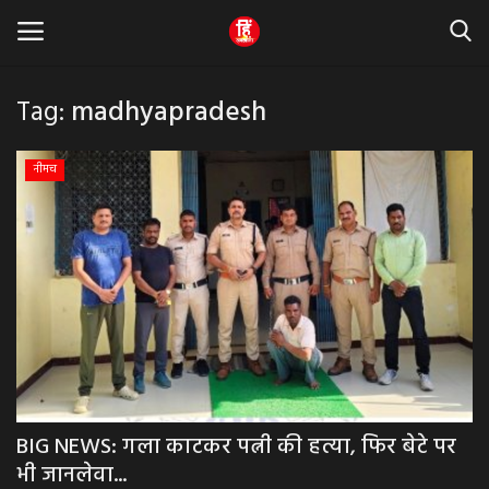
Tag:
madhyapradesh
Home
नीमच
धर्म & ज्योतिष
बड़ी खबर
मध्यप्रदेश
राजस्थान
व्यापार व्यवसाय
BIG NEWS: गला काटकर पत्नी की हत्या, फिर बेटे पर
भी जानलेवा...
राजनीती