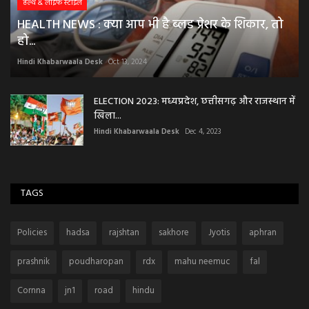
हेल्थ & लाइफ स्टाइल
HEALTH NEWS : क्या आप भी है ब्लड प्रेशर के शिकार, तो
हो...
Hindi Khabarwaala Desk
Oct 13, 2024
ELECTION 2023: मध्यप्रदेश, छत्तीसगढ़ और राजस्थान में
खिला...
Hindi Khabarwaala Desk
Dec 4, 2023
TAGS
Policies
hadsa
rajshtan
sakhore
Jyotis
aphran
prashnik
poudharopan
rdx
mahu neemuc
fal
Cornna
jn1
road
hindu