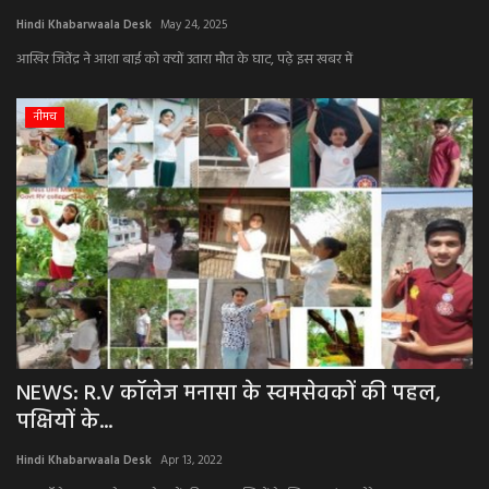
Hindi Khabarwaala Desk
May 24, 2025
अपराध
आखिर जितेंद्र ने आशा बाई को क्यों उतारा मौत के घाट, पढ़े इस खबर में
मनोरंजन
नीमच
खेल
एजुकेशन & करियर
हेल्थ & लाइफ स्टाइल
वीडियो
Gallery
NEWS: R.V कॉलेज मनासा के स्वमसेवकों की पहल,
पक्षियों के...
Hindi Khabarwaala Desk
Apr 13, 2022