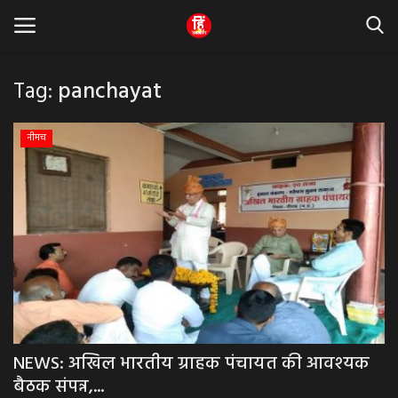
Tag:
panchayat
Home
नीमच
धर्म & ज्योतिष
बड़ी खबर
मध्यप्रदेश
राजस्थान
व्यापार व्यवसाय
NEWS: अखिल भारतीय ग्राहक पंचायत की आवश्यक
बैठक संपन्न,...
राजनीती