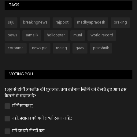
TAGS
Jaju
breakingnews
rajpoot
madhyapradesh
braking
bews
samajik
holicopter
muni
world record
coronma
news pic
reaing
gaav
prasshnik
VOTING POLL
1 जून से होगी अनलॉक की शुरुआत, क्या वर्तमान स्तिथि को देखते हुए आप इस
फैसले से सहमत है?
हाँ मैं सहमत हु
नहीं, प्रशासन को अभी सख्ती रखना चाहिए
हमें इस बारे में नहीं पता