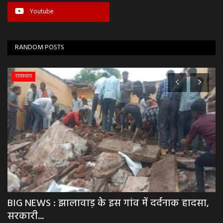
Youtube
RANDOM POSTS
जयपुर
,
BIG NEWS : करणी सेना के अध्यक्ष की दिन दहाड़े
B
हत्या, घर...
बढ