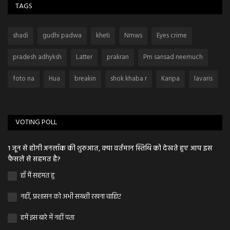
TAGS
shadi
gudhi padwa
kheti
Nmws
Eyes crime
pradesh adhyksh
Latter
prakran
Pm sansad neemuch
foto na
Hua
breakin
shok khaba r
Karipa
lavaris
VOTING POLL
1 जून से होगी अनलॉक की शुरुआत, क्या वर्तमान स्तिथि को देखते हुए आप इस
फैसले से सहमत है?
हाँ मैं सहमत हु
नहीं, प्रशासन को अभी सख्ती रखना चाहिए
हमें इस बारे में नहीं पता