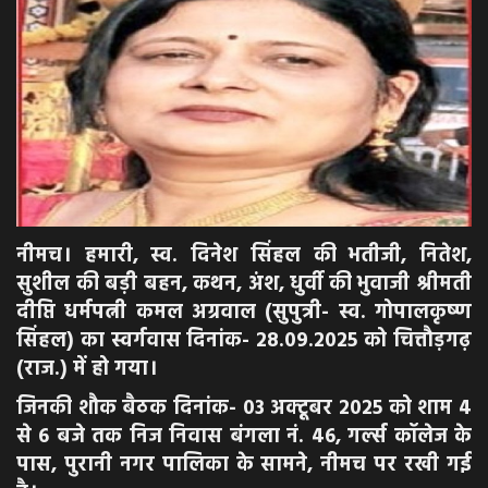
अपराध
मनोरंजन
खेल
एजुकेशन & करियर
नीमच। हमारी, स्व. दिनेश सिंहल की भतीजी, नितेश,
हेल्थ & लाइफ स्टाइल
सुशील की बड़ी बहन, कथन, अंश, धुर्वी की भुवाजी श्रीमती
दीप्ति धर्मपत्नी कमल अग्रवाल (सुपुत्री- स्व. गोपालकृष्ण
वीडियो
सिंहल) का स्वर्गवास दिनांक- 28.09.2025 को चित्तौड़गढ़
(राज.) में हो गया।
Gallery
जिनकी शौक बैठक दिनांक- 03 अक्टूबर 2025 को शाम 4
से 6 बजे तक निज निवास बंगला नं. 46, गर्ल्स कॉलेज के
पास, पुरानी नगर पालिका के सामने, नीमच पर रखी गई