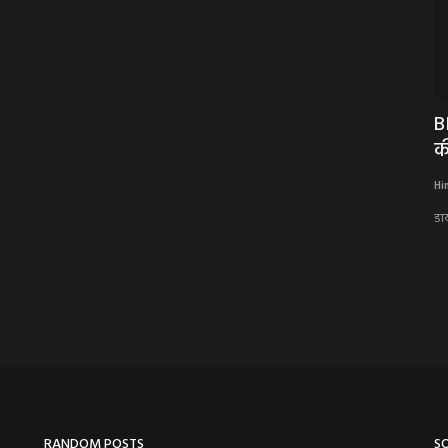
रा वाहन
NEWS : रतनगढ़ ब्लॉक युवा कांग्रेस ने मनाई
B
इंदिरा गांधी...
क
Hindi Khabarwaala Desk
Nov 19, 2025
Hi
रतनगढ़ ब्लॉक युवा कांग्रेस ने मनाई इंदिरा गांधी की जयंती
डा
RANDOM POSTS
S