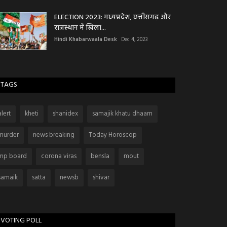
ELECTION 2023: मध्यप्रदेश, छत्तीसगढ़ और
राजस्थान में खिला...
Hindi Khabarwaala Desk
Dec 4, 2023
TAGS
alert
kheti
shanidex
samajik khatu dhaam
murder
news breaking
Today Horoscop
mp board
corona viras
bensla
mout
samaik
satta
newsb
shivar
VOTING POLL