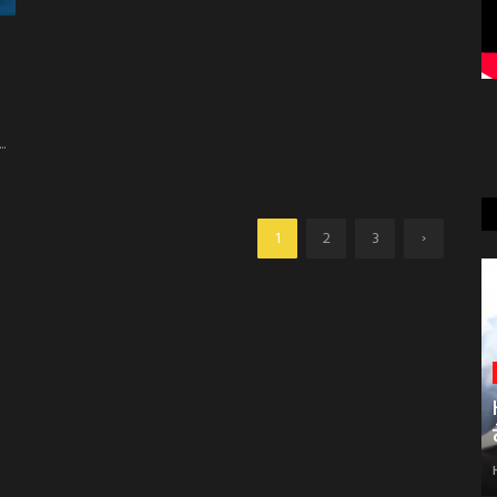
..
›
1
2
3