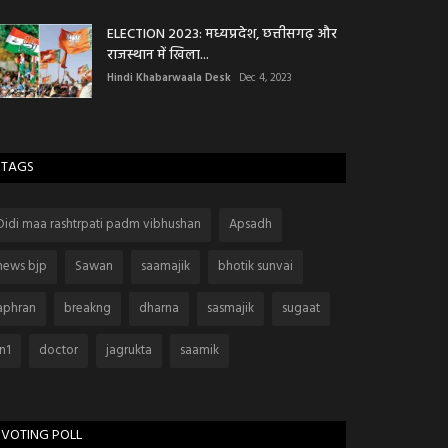
ELECTION 2023: मध्यप्रदेश, छत्तीसगढ़ और
राजस्थान में खिला...
Hindi Khabarwaala Desk
Dec 4, 2023
TAGS
Didi maa rashtrpati padm vibhushan
Apsadh
news bjp
Sawan
saamajik
bhotik sunvai
aphran
breakng
dharna
sasmajik
sugaat
jn1
doctor
jagrukta
saamik
VOTING POLL