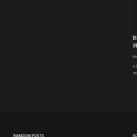
स्ट बढ़ी,
BREAKING NEWS: पिपलियामंडी से उठी नशे
B
के खिलाफ जनक्रांति...
ल
Hindi Khabarwaala Desk
Jul 21, 2026
Hi
4 
जाल
RANDOM POSTS
S