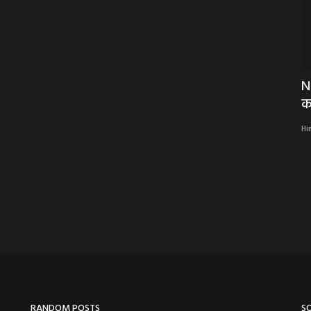
टे पर
NEWS : विवेकानंद कैरियर मार्गदर्शन योजना,
N
युवा दिवस पर...
का
Hindi Khabarwaala Desk
Jan 12, 2024
Hi
विवेकानंद कैरियर मार्गदर्शन योजना, युवा दिवस पर जीरन महाविद्यालय में हुआ सूर्य
नमस्कार,...
RANDOM POSTS
S