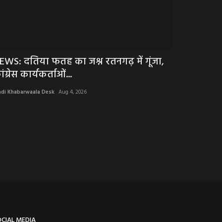
EWS: दतिया फतह का जश्न रतनगढ़ में गूंजा,
NEWS : मध्य 
ंग्रेस कार्यकर्ताओं...
जीता 20 साल
ndi Khabarwaala Desk
Aug 4, 2026
Hindi Khabarwaala 
मध्य प्रदेश की बास्के
OCIAL MEDIA