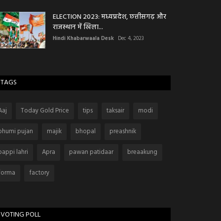
ELECTION 2023: मध्यप्रदेश, छत्तीसगढ़ और
राजस्थान में खिला...
Hindi Khabarwaala Desk
Dec 4, 2023
TAGS
Aaj
Today Gold Price
tips
taksair
modi
bhumi pujan
majik
bhopal
preashnik
bappi lahri
Apra
pawan patidaar
breaakung
forma
factory
VOTING POLL