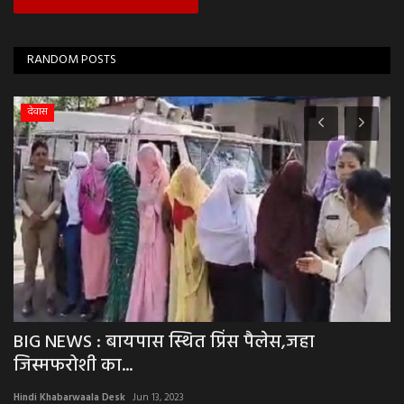
RANDOM POSTS
उज्जैन
BIG NEWS: 36 घंटे में उज्जैन पुलिस का बड़ा एक्शन,
B
गला रेतकर...
दो
Hindi Khabarwaala Desk
Jul 16, 2026
Hi