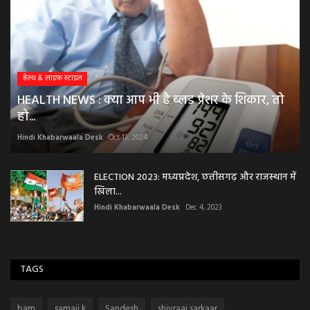
हेल्थ & लाइफ स्टाइल
HEALTH NEWS : क्या आप भी है ब्लड प्रेशर के शिकार, तो
हो...
Hindi Khabarwaala Desk
Oct 13, 2024
ELECTION 2023: मध्यप्रदेश, छत्तीसगढ़ और राजस्थान में
खिला...
Hindi Khabarwaala Desk
Dec 4, 2023
TAGS
bam
samaji k
Sandesh
shivraaj sarkaar