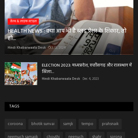
हेल्थ & लाइफ स्टाइल
HEALTH NEWS : क्या आप भी है ब्लड प्रेशर के शिकार, तो
हो...
Hindi Khabarwaala Desk
Oct 13, 2024
ELECTION 2023: मध्यप्रदेश, छत्तीसगढ़ और राजस्थान में
खिला...
Hindi Khabarwaala Desk
Dec 4, 2023
TAGS
coroona
bhotik sunvai
samjk
tempo
prahsnaik
neemuch samajik
chouthi
neenuch
shahr
sorona