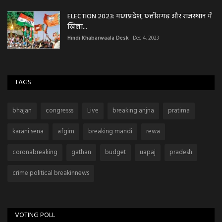
ELECTION 2023: मध्यप्रदेश, छत्तीसगढ़ और राजस्थान में
खिला...
Hindi Khabarwaala Desk
Dec 4, 2023
TAGS
bhajan
congresss
Live
breaking anjna
pratima
karani sena
afgim
breaking mandi
rewa
coronabreaking
gathan
budget
uapaj
pradesh
crime political breakinnews
VOTING POLL