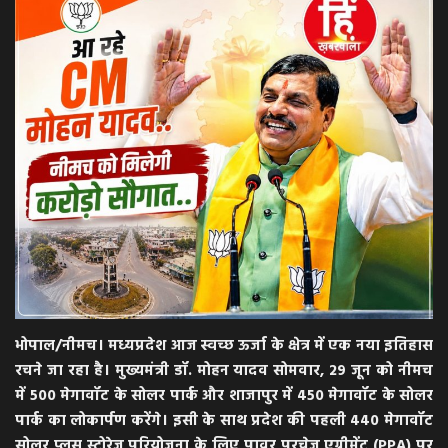
अपराध
मनोरंजन
खेल
एजुकेशन & करियर
हेल्थ & लाइफ स्टाइल
वीडियो
भोपाल/नीमच। मध्यप्रदेश आज स्वच्छ ऊर्जा के क्षेत्र में एक नया इतिहास
Gallery
रचने जा रहा है। मुख्यमंत्री डॉ. मोहन यादव सोमवार, 29 जून को नीमच
में 500 मेगावॉट के सोलर पार्क और शाजापुर में 450 मेगावॉट के सोलर
पार्क का लोकार्पण करेंगे। इसी के साथ प्रदेश की पहली 440 मेगावॉट
सोलर प्लस स्टोरेज परियोजना के लिए पावर परचेज एग्रीमेंट (PPA) पर