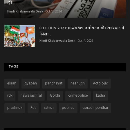
हो...
Hindi Khabarwaala Desk
Oct 13, 2024
ELECTION 2023: मध्यप्रदेश, छत्तीसगढ़ और राजस्थान में
खिला...
Hindi Khabarwaala Desk
Dec 4, 2023
TAGS
elaan
gyapan
panchayat
neenuch
Actolojar
rdx
news rashifal
Golda
crimepolice
katha
prashnsik
Ret
sahish
poolice
apradh penthar