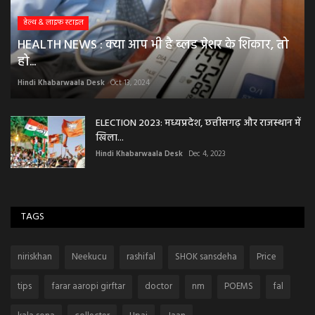
हेल्थ & लाइफ स्टाइल
HEALTH NEWS : क्या आप भी है ब्लड प्रेशर के शिकार, तो
हो...
Hindi Khabarwaala Desk
Oct 13, 2024
ELECTION 2023: मध्यप्रदेश, छत्तीसगढ़ और राजस्थान में
खिला...
Hindi Khabarwaala Desk
Dec 4, 2023
TAGS
niriskhan
Neekucu
rashifal
SHOK sansdeha
Price
tips
farar aaropi girftar
doctor
nm
POEMS
fal