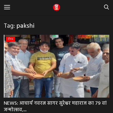
Tag:
pakshi
Home
नीमच
धर्म & ज्योतिष
बड़ी खबर
मध्यप्रदेश
राजस्थान
व्यापार व्यवसाय
NEWS: आचार्य नवरत्न सागर सुरेश्वर महाराज का 79 वां
जन्मोत्सव,...
राजनीती