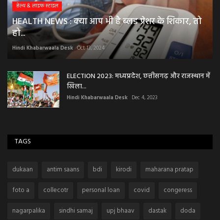
हेल्थ & लाइफ स्टाइल
HEALTH NEWS : क्या आप भी है ब्लड प्रेशर के शिकार, तो
हो...
Hindi Khabarwaala Desk
Oct 13, 2024
ELECTION 2023: मध्यप्रदेश, छत्तीसगढ़ और राजस्थान में
खिला...
Hindi Khabarwaala Desk
Dec 4, 2023
TAGS
dukaan
antim saans
bdi
kirodi
maharana pratap
foto a
collecotr
personal loan
covid
congeress
nagarpalika
sindhi samaj
upj bhaav
dastak
doda