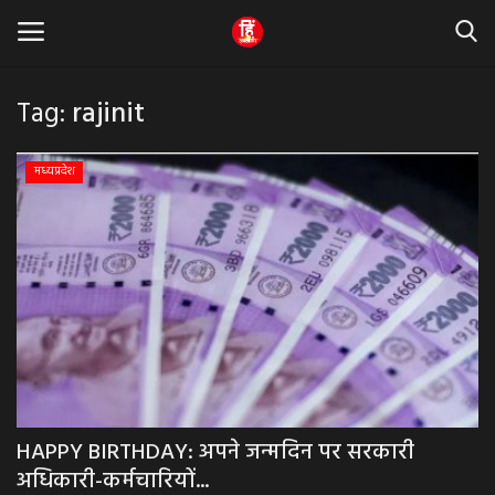
Tag:
rajinit
Home
मध्यप्रदेश
धर्म & ज्योतिष
बड़ी खबर
मध्यप्रदेश
राजस्थान
व्यापार व्यवसाय
HAPPY BIRTHDAY: अपने जन्मदिन पर सरकारी
अधिकारी-कर्मचारियों...
राजनीती