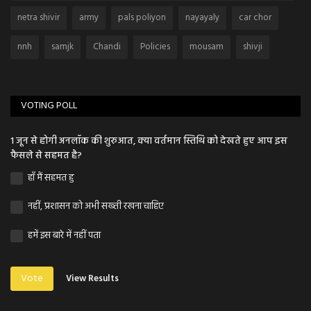
netra shivir
army
pals poliyon
nayayaly
car chor
nnh
samjk
Chandi
Policies
mousam
shivji
VOTING POLL
1 जून से होगी अनलॉक की शुरुआत, क्या वर्तमान स्तिथि को देखते हुए आप इस
फैसले से सहमत है?
हाँ मैं सहमत हु
नहीं, प्रशासन को अभी सख्ती रखना चाहिए
हमें इस बारे में नहीं पता
Vote
View Results