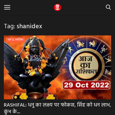
Tag:
shanidex
Home
धर्म & ज्योतिष
धर्म & ज्योतिष
बड़ी खबर
मध्यप्रदेश
राजस्थान
व्यापार व्यवसाय
RASHIFAL: धनु का लक्ष्य पर फोकस, सिंह को धन लाभ,
कुंभ के...
राजनीती