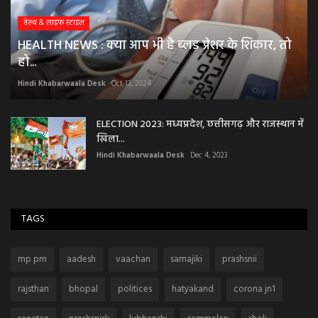
हेल्थ & लाइफ स्टाइल
HEALTH NEWS : क्या आप भी है ब्लड प्रेशर के शिकार, तो
हो...
Hindi Khabarwaala Desk
Oct 13, 2024
ELECTION 2023: मध्यप्रदेश, छत्तीसगढ़ और राजस्थान में
खिला...
Hindi Khabarwaala Desk
Dec 4, 2023
TAGS
mp pm
aadesh
vaachan
samajiki
prashsnii
rajsthan
bhopal
politices
hatyakand
corona jn1