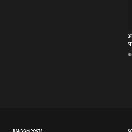
ी डॉ.
BREAKING NEWS: सीएम डॉ. मोहन यादव का
आ
बड़ा ऐलान: 9 अगस्त...
प
Hindi Khabarwaala Desk
Aug 4, 2026
Hi
RANDOM POSTS
S