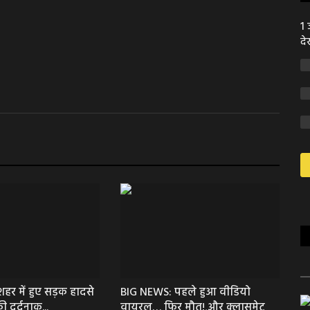
1 
दे
हर में हुए सड़क हादसे
BIG NEWS: पहले हुआ वीडियो
की दर्दनाक...
वायरल… फिर मौत!,और क्लासमेट