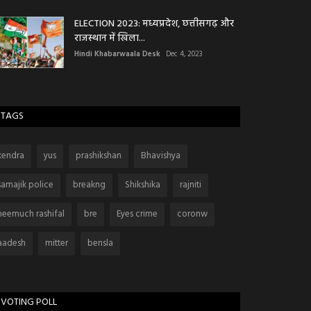
ELECTION 2023: मध्यप्रदेश, छत्तीसगढ़ और
राजस्थान में खिला...
Hindi Khabarwaala Desk
Dec 4, 2023
TAGS
kendra
yus
prashikshan
Bhavishya
samajik police
breakng
Shikshika
rajniti
neemuch rashifal
bre
Eyes crime
coronw
aadesh
mitter
bensla
VOTING POLL