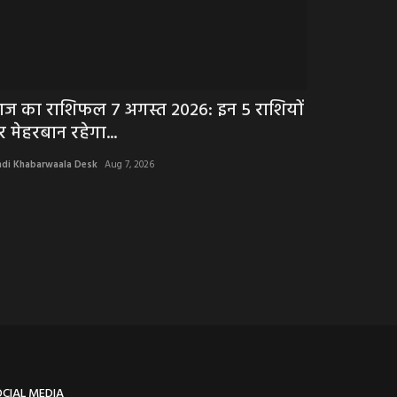
ज का राशिफल 7 अगस्त 2026: इन 5 राशियों
BREAKING N
र मेहरबान रहेगा...
इंतजार... अब 
ndi Khabarwaala Desk
Aug 7, 2026
Hindi Khabarwaala 
OCIAL MEDIA