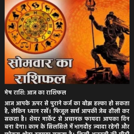
अपराध
मनोरंजन
खेल
एजुकेशन & करियर
हेल्थ & लाइफ स्टाइल
वीडियो
मेष राशि: आज का राशिफल
आज आपके ऊपर से पुराने कर्ज का बोझ हल्का हो सकता
Gallery
है, लेकिन ध्यान रखें। फिजूल खर्च आपकी जेब ढीली कर
सकता है। शेयर मार्केट से अचानक फायदा आपका दिन
बना देगा। काम के सिलसिले में भागदौड़ ज्यादा रहेगी और