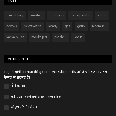
TAGS
van vibhag
ansahan
congres s
nagarparishd
sindhi
newws
Newsjyotish
Ready
ges
garib
Neemucu
kanya pujan
mouke par
preahnii
Focus
VOTING POLL
1 जून से होगी अनलॉक की शुरुआत, क्या वर्तमान स्तिथि को देखते हुए आप इस
फैसले से सहमत है?
हाँ मैं सहमत हु
नहीं, प्रशासन को अभी सख्ती रखना चाहिए
हमें इस बारे में नहीं पता