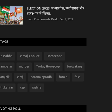
ELECTION 2023: मध्यप्रदेश, छत्तीसगढ़ और
राजस्थान में खिला...
Hindi Khabarwaala Desk
Dec 4, 2023
TAGS
Loksabha
samajik police
Horoscope
sampann
murder
Today Horoscop
brewaking
samjaik
shivji
corona apradh
foto a
fasal
Shukarvar
csp
rashifa
VOTING POLL