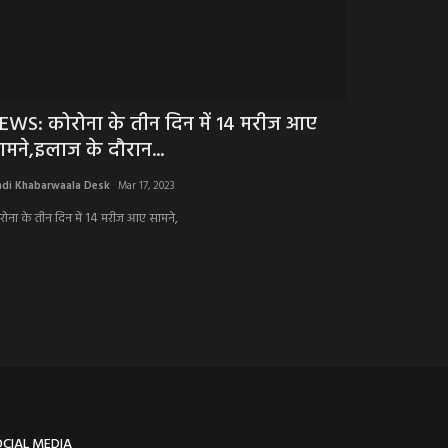
EWS: कोरोना के तीन दिन में 14 मरीज आए
BIG NEWS: ​
ामने,इलाज के दौरान...
चौराहा पर जा
ndi Khabarwaala Desk
Mar 17, 2023
Hindi Khabarwaala 
रोना के तीन दिन में 14 मरीज आए सामने,
खाकी का कड़ा वार, गो
की बड़ी खेप...
OCIAL MEDIA