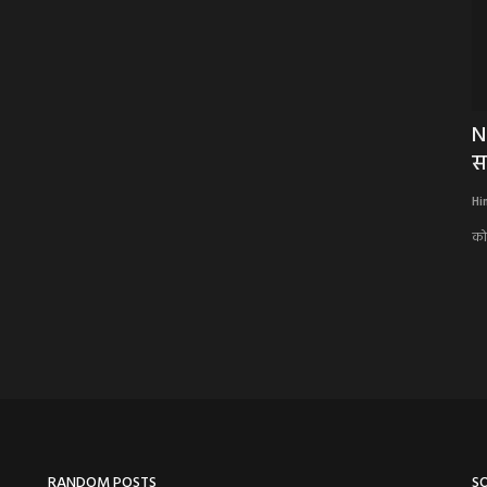
ने समस्त
BIG NEWS: मध्यप्रदेश कैबिनेट के बड़े फैसले:
N
10,800 करोड़...
स
Hindi Khabarwaala Desk
Jul 14, 2026
Hi
श, अब इन पर
मुख्यमंत्री डॉ. मोहन यादव की अध्यक्षता में हुई बैठक में कई अहम निर्णय, मूंग
को
उपार्जन...
RANDOM POSTS
S