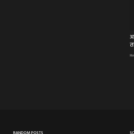
र में
BIG NEWS : कूनो पार्क पहुंचे मुख्यमंत्री डॉ.
आ
मोहन यादव,...
त
Hindi Khabarwaala Desk
Dec 4, 2025
Hi
कूनो पार्क पहुंचे मुख्यमंत्री डॉ. मोहन यादव
RANDOM POSTS
S