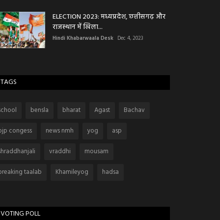
ELECTION 2023: मध्यप्रदेश, छत्तीसगढ़ और
राजस्थान में खिला...
Hindi Khabarwaala Desk
Dec 4, 2023
TAGS
school
bensla
bharat
Agast
Bachav
bjp congess
news nmh
yog
asp
shraddhanjali
vraddhi
mousam
breaking taalab
Khamileyog
hadsa
VOTING POLL