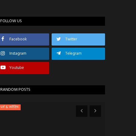
FOLLOW US
Facebook
Twitter
Instagram
Telegram
Youtube
RANDOM POSTS
धर्म & ज्योतिष
खेल