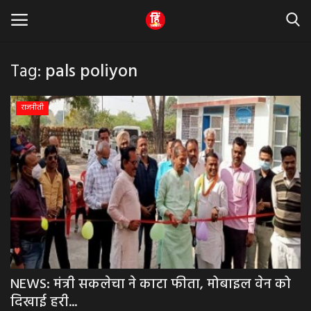
Tag:
pals poliyon
Home
राजनीती
धर्म & ज्योतिष
बड़ी खबर
मध्यप्रदेश
राजस्थान
व्यापार व्यवसाय
NEWS: मंत्री सकलेचा ने काटा फीता, मोबाइल वेन को
दिखाई हरी...
राजनीती