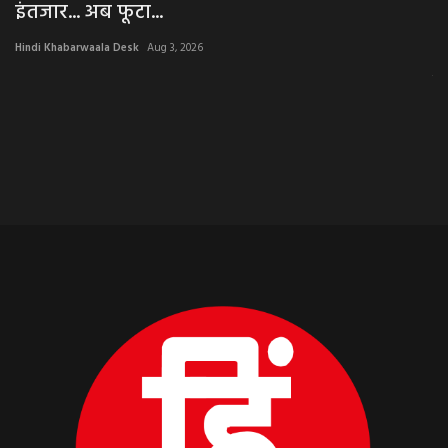
इंतजार... अब फूटा...
म
Hindi Khabarwaala Desk
Aug 3, 2026
Hi
झाल