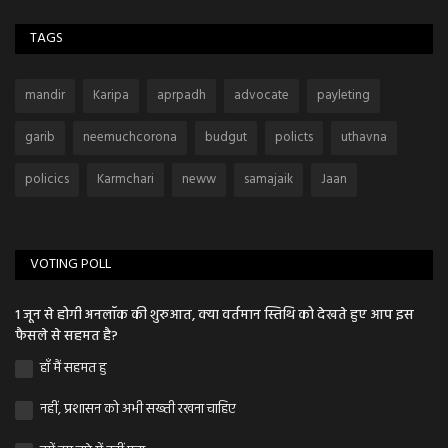
TAGS
mandir
Karipa
aprpadh
advocate
payleting
garib
neemuchcorona
budgut
policts
uthavna
policics
Karmchari
neww
samajaik
Jaan
VOTING POLL
1 जून से होगी अनलॉक की शुरुआत, क्या वर्तमान स्तिथि को देखते हुए आप इस
फैसले से सहमत है?
हाँ मैं सहमत हु
नहीं, प्रशासन को अभी सख्ती रखना चाहिए