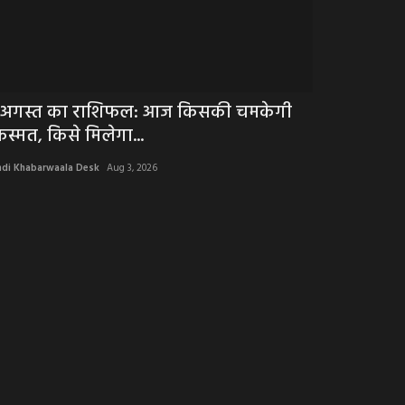
 अगस्त का राशिफल: आज किसकी चमकेगी
WOW ! नशे क
िस्मत, किसे मिलेगा...
संगीत के उस्ता
ndi Khabarwaala Desk
Aug 3, 2026
Hindi Khabarwaala 
नशे की लत छोड़ युवा बन