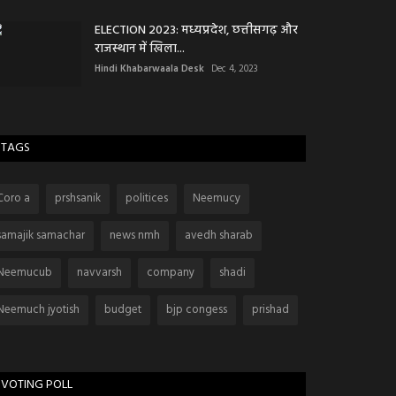
ELECTION 2023: मध्यप्रदेश, छत्तीसगढ़ और
राजस्थान में खिला...
Hindi Khabarwaala Desk
Dec 4, 2023
TAGS
Coro a
prshsanik
politices
Neemucy
samajik samachar
news nmh
avedh sharab
Neemucub
navvarsh
company
shadi
Neemuch jyotish
budget
bjp congess
prishad
VOTING POLL