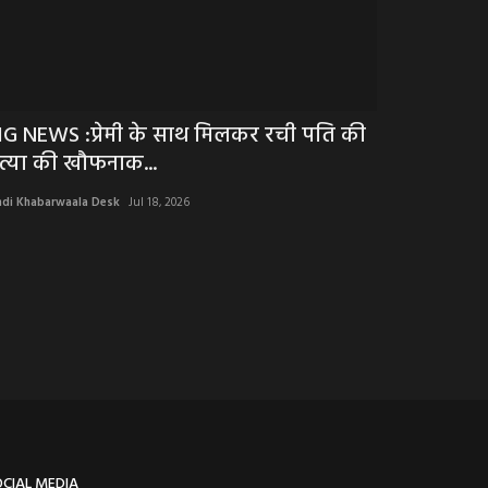
IG NEWS :प्रेमी के साथ मिलकर रची पति की
BIG NEWS : 
त्या की खौफनाक...
दहाड़े हत्या, घ
ndi Khabarwaala Desk
Jul 18, 2026
Hindi Khabarwaala 
करणी सेना के अध्यक्ष 
OCIAL MEDIA