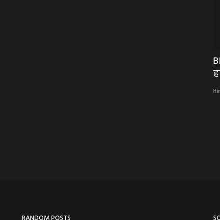
टाथलांन
आज का राशिफल 6 अगस्त 2026: मेष से मीन
B
तक जानें किस राशि...
ह
Hindi Khabarwaala Desk
Aug 6, 2026
Hi
RANDOM POSTS
S