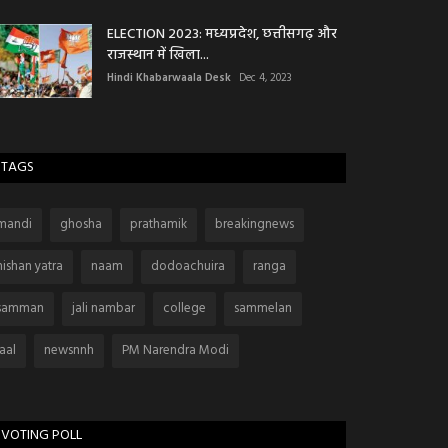
ELECTION 2023: मध्यप्रदेश, छत्तीसगढ़ और
राजस्थान में खिला...
Hindi Khabarwaala Desk
Dec 4, 2023
TAGS
mandi
ghosha
prathamik
breakingnews
nishan yatra
naam
dodoachuira
ranga
samman
jali nambar
college
sammelan
laal
newsnnh
PM Narendra Modi
VOTING POLL