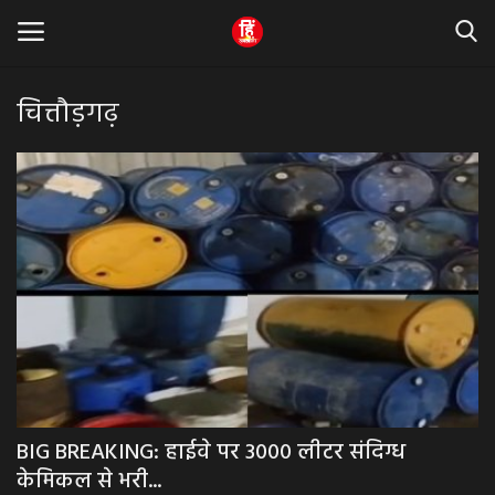
चित्तौड़गढ़
Home
धर्म & ज्योतिष
बड़ी खबर
मध्यप्रदेश
राजस्थान
व्यापार व्यवसाय
BIG BREAKING: हाईवे पर 3000 लीटर संदिग्ध
केमिकल से भरी...
राजनीती