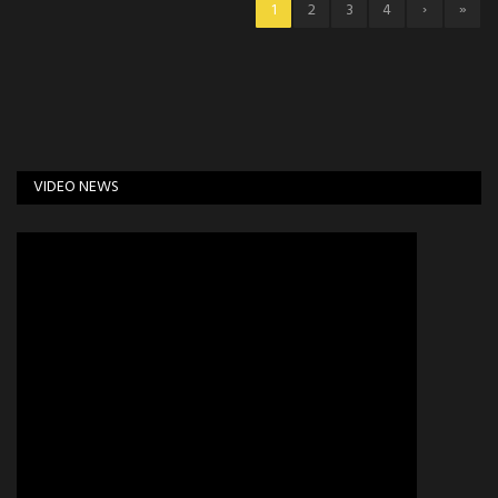
›
»
1
2
3
4
VIDEO NEWS