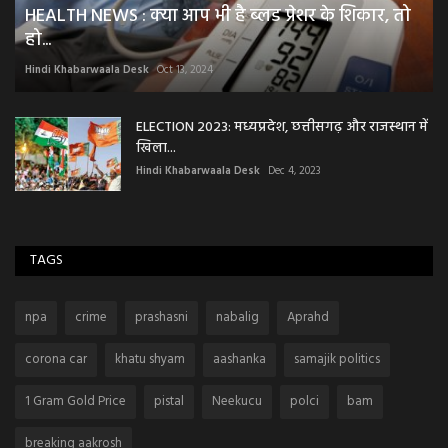
HEALTH NEWS : क्या आप भी है ब्लड प्रेशर के शिकार, तो
हो...
Hindi Khabarwaala Desk
Oct 13, 2024
ELECTION 2023: मध्यप्रदेश, छत्तीसगढ़ और राजस्थान में
खिला...
Hindi Khabarwaala Desk
Dec 4, 2023
TAGS
npa
crime
prashasni
nabalig
Aprahd
corona car
khatu shyam
aashanka
samajik politics
1 Gram Gold Price
pistal
Neekucu
polci
bam
breaking aakrosh