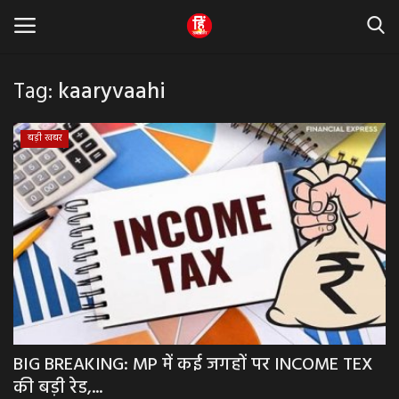
Tag:
kaaryvaahi
Home
बड़ी खबर
धर्म & ज्योतिष
बड़ी खबर
मध्यप्रदेश
राजस्थान
व्यापार व्यवसाय
BIG BREAKING: MP में कई जगहों पर INCOME TEX
की बड़ी रेड,...
राजनीती