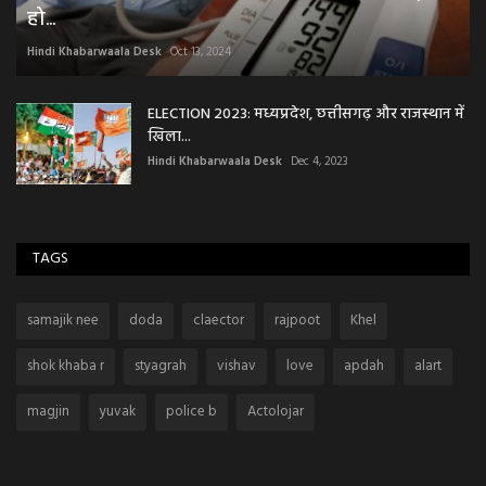
हो...
Hindi Khabarwaala Desk
Oct 13, 2024
ELECTION 2023: मध्यप्रदेश, छत्तीसगढ़ और राजस्थान में
खिला...
Hindi Khabarwaala Desk
Dec 4, 2023
TAGS
samajik nee
doda
claector
rajpoot
Khel
shok khaba r
styagrah
vishav
love
apdah
alart
magjin
yuvak
police b
Actolojar