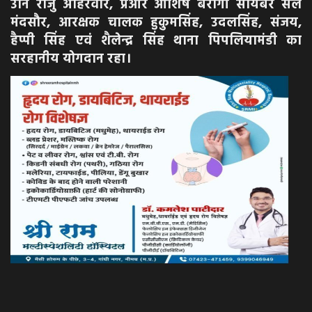
उनि राजु अहिरवार, प्रआर आशिष बैरागी सायबर सेल
मंदसौर, आरक्षक चालक हुकुमसिंह, उदलसिंह, संजय,
हैप्पी सिंह एवं शैलेन्द्र सिंह थाना पिपलियामंडी का
सरहानीय योगदान रहा।