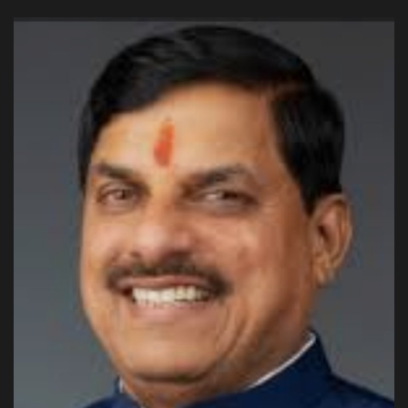
अपराध
मनोरंजन
खेल
एजुकेशन & करियर
हेल्थ & लाइफ स्टाइल
वीडियो
Gallery