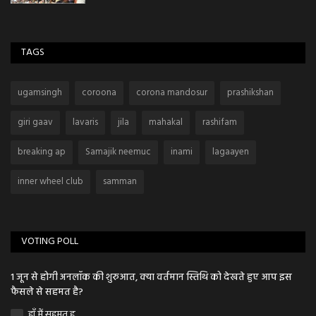
TAGS
ugamsingh
coroona
corona mandosur
prashikshan
giri gaav
lavaris
jila
mahakal
rashifam
breaking ap
Samajik neemuc
inami
lagaayen
inner wheel club
samman
VOTING POLL
1 जून से होगी अनलॉक की शुरुआत, क्या वर्तमान स्तिथि को देखते हुए आप इस
फैसले से सहमत है?
हाँ मैं सहमत हु