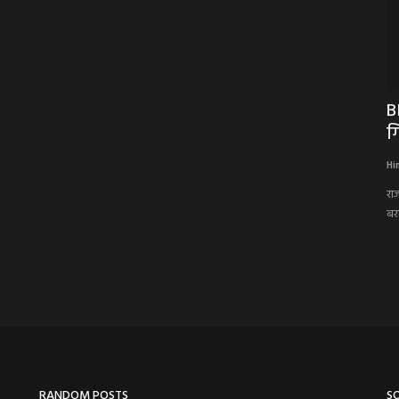
सान दुखी
BIG NEWS: 36 घंटे में उज्जैन पुलिस का बड़ा
B
एक्शन, गला रेतकर...
ग
Hindi Khabarwaala Desk
Jul 16, 2026
Hi
रा
बरा
RANDOM POSTS
S