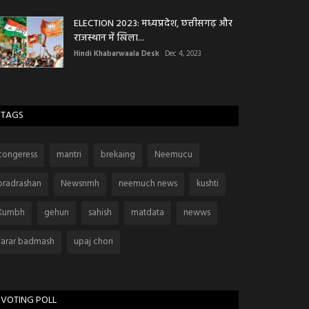
ELECTION 2023: मध्यप्रदेश, छत्तीसगढ़ और
राजस्थान में खिला...
Hindi Khabarwaala Desk
Dec 4, 2023
TAGS
congeress
mantri
brekaing
Neemucu
pradrashan
Newsnmh
neemuch news
kushti
Kumbh
gehun
sahish
matdata
newws
farar badmash
upaj chori
VOTING POLL