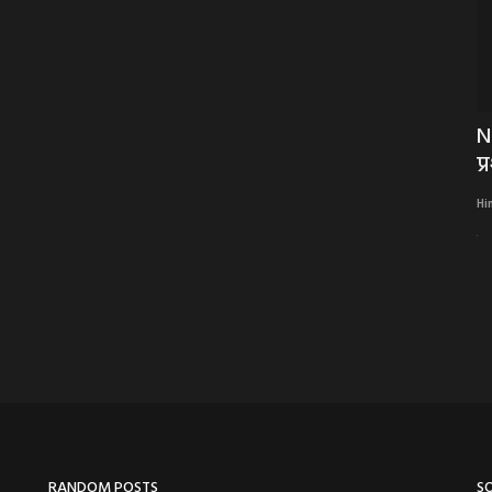
ुमित्रा
OMG ! प्रेमी के साथ भागी युवती, पुलिस ने खौज
N
भी निकाला,...
प
Hindi Khabarwaala Desk
Jun 5, 2023
Hi
प्रेमी के साथ भागी युवती, पुलिस ने खौज भी निकाला, जब घर वालों को पहचानने से
किया...
RANDOM POSTS
S