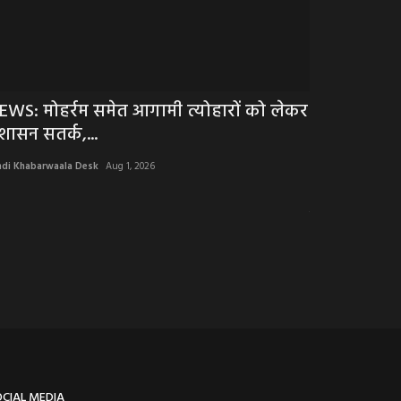
EWS: मोहर्रम समेत आगामी त्योहारों को लेकर
BIG NEWS: भ
्रशासन सतर्क,...
लेकर बढ़ रही
ndi Khabarwaala Desk
Aug 1, 2026
Hindi Khabarwaala 
भाजपा समाज के हर वर
परंपरा का हुआ...
OCIAL MEDIA