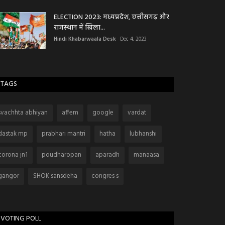
ELECTION 2023: मध्यप्रदेश, छत्तीसगढ़ और
राजस्थान में खिला...
Hindi Khabarwaala Desk
Dec 4, 2023
TAGS
svachhta abhiyan
affem
google
vardat
dastak mp
prabhari mantri
hatha
lubhanshi
corona jn1
poudharopan
aparadh
manaasa
gangor
SHOK sansdeha
congres s
VOTING POLL