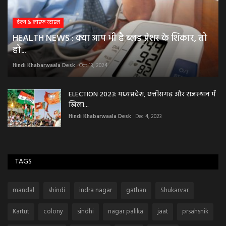
हेल्थ & लाइफ स्टाइल
HEALTH NEWS : क्या आप भी है ब्लड प्रेशर के शिकार, तो
हो...
Hindi Khabarwaala Desk
Oct 13, 2024
ELECTION 2023: मध्यप्रदेश, छत्तीसगढ़ और राजस्थान में
खिला...
Hindi Khabarwaala Desk
Dec 4, 2023
TAGS
mandal
shindi
indra nagar
gathan
Shukarvar
Kartut
colony
sindhi
nagar palika
jaat
prsahsnik