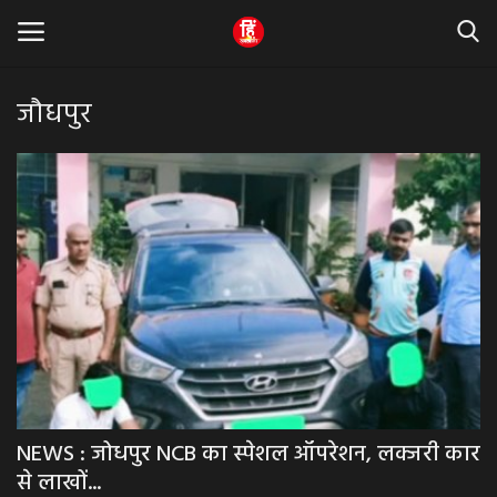
जौधपुर
Home
धर्म & ज्योतिष
बड़ी खबर
मध्यप्रदेश
राजस्थान
व्यापार व्यवसाय
NEWS : जोधपुर NCB का स्पेशल ऑपरेशन, लक्जरी कार
से लाखों...
राजनीती