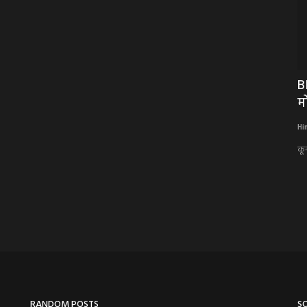
, और डॉन
BIG NEWS : मनासा पुलिस की हाई-प्रोफाइल
B
दबिश,वाहन ट्रांसफर...
म
Hindi Khabarwaala Desk
Jan 24, 2026
Hi
, नीमच सिटी के...
मनासा पुलिस की हाई-प्रोफाइल दबिश,वाहन ट्रांसफर घोटाला उजागर,जालसाजी
कून
का बड़ा पर्दाफाश,पिता-पुत्र...
RANDOM POSTS
S