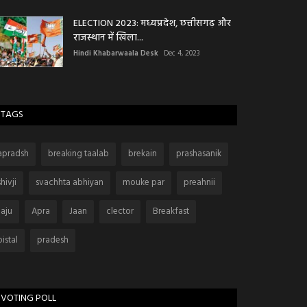
ELECTION 2023: मध्यप्रदेश, छत्तीसगढ़ और
राजस्थान में खिला...
Hindi Khabarwaala Desk
Dec 4, 2023
TAGS
apradsh
breaking taalab
brekain
prashasanik
shivji
svachhta abhiyan
mouke par
preahnii
Jaju
Apra
Jaan
clector
Breakfast
pistal
pradesh
VOTING POLL