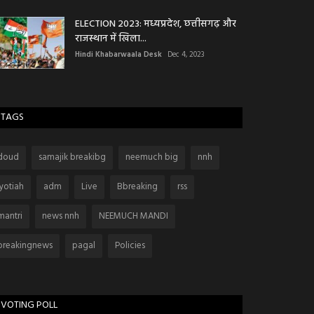
ELECTION 2023: मध्यप्रदेश, छत्तीसगढ़ और
राजस्थान में खिला...
Hindi Khabarwaala Desk
Dec 4, 2023
TAGS
doud
samajik breakibg
neemuch big
nnh
jyotiah
adm
Live
Bbreaking
rss
mantri
news nnh
NEEMUCH MANDI
breakingnews
pagal
Policies
VOTING POLL