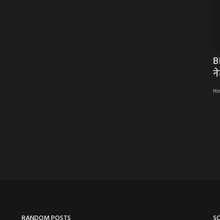
एकजुट
BIG NEWS : पति की हत्या करने वाली पत्नी को
B
आजीवन कारावास,...
न
Hindi Khabarwaala Desk
Apr 29, 2026
Hi
पति की हत्या करने वाली पत्नी को आजीवन कारावास, लोहे के हथौड़े और धारदार
छुरी से...
RANDOM POSTS
S