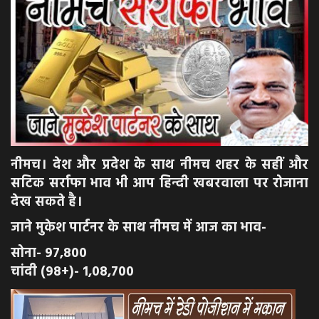
अपराध
मनोरंजन
खेल
एजुकेशन & करियर
नीमच। देश और प्रदेश के साथ नीमच शहर के सहीं और
हेल्थ & लाइफ स्टाइल
सटिक सर्राफा भाव भी आप हिन्दी खबरवाला पर रोजाना
देख सकते है।
वीडियो
जाने मुकेश पार्टनर के साथ नीमच में आज का भाव-
Gallery
सोना- 97,800
चांदी (98+)- 1,08,700