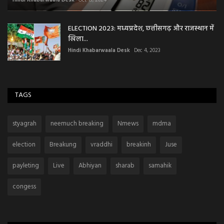
ELECTION 2023: मध्यप्रदेश, छत्तीसगढ़ और राजस्थान में
खिला...
Hindi Khabarwaala Desk
Dec 4, 2023
TAGS
styagrah
neemuch breaking
Nmews
mdma
election
Breakung
vraddhi
breakinh
Juse
payleting
Live
Abhiyan
sharab
samahik
congess