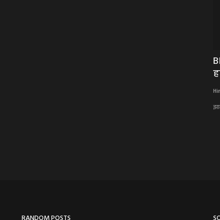
र में
BIG NEWS: भाजपा समाज के हर वर्ग को साथ
B
लेकर बढ़ रही आगे,...
ह
Hindi Khabarwaala Desk
Jun 8, 2026
Hi
भाजपा समाज के हर वर्ग को साथ लेकर बढ़ रही आगे, निषादराज की गौरवशाली
झा
परंपरा का हुआ...
RANDOM POSTS
S