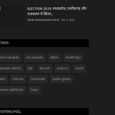
ELECTION 2023: मध्यप्रदेश, छत्तीसगढ़ और
राजस्थान में खिला...
Hindi Khabarwaala Desk
Dec 4, 2023
TAGS
Shok sandesh
om prakash
affem
health tips
samajik rashifal
jila
shivaar
policics
band
alert
Policies
Gold Rate
sudhir gupta
mantri sakhlecha
Yatra
VOTING POLL