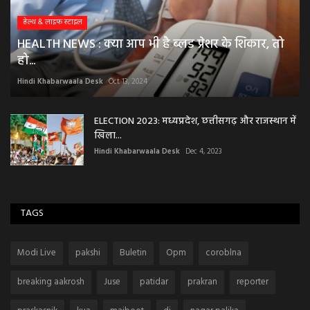
हेल्थ & लाइफ स्टाइल
HEALTH NEWS : क्या आप भी है ब्लड प्रेशर के शिकार, तो
हो...
Hindi Khabarwaala Desk
Oct 13, 2024
ELECTION 2023: मध्यप्रदेश, छत्तीसगढ़ और राजस्थान में
खिला...
Hindi Khabarwaala Desk
Dec 4, 2023
TAGS
Modi Live
pakshi
Buletin
Opm
coroblna
breaking aakrosh
Juse
patidar
prakran
reporter